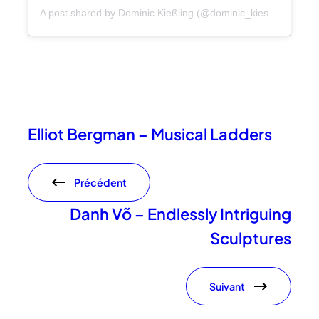
A post shared by Dominic Kießling (@dominic_kiessling)
Elliot Bergman – Musical Ladders
Précédent
Danh Võ – Endlessly Intriguing
Sculptures
Suivant