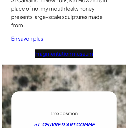
At Carvalho in New York, Kat Howard’s In
place of no, my mouth leaks honey
presents large-scale sculptures made
from…
En savoir plus
Fragmentation museum
L’exposition
« L’ŒUVRE D’ART COMME