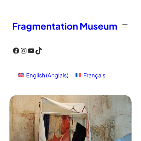
Aller
au
Fragmentation Museum
contenu
Facebook
Instagram
YouTube
TikTok
English
(
Anglais
)
Français