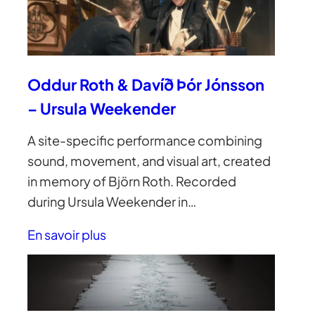
Oddur Roth & Davíð Þór Jónsson
– Ursula Weekender
A site-specific performance combining
sound, movement, and visual art, created
in memory of Björn Roth. Recorded
during Ursula Weekender in…
En savoir plus