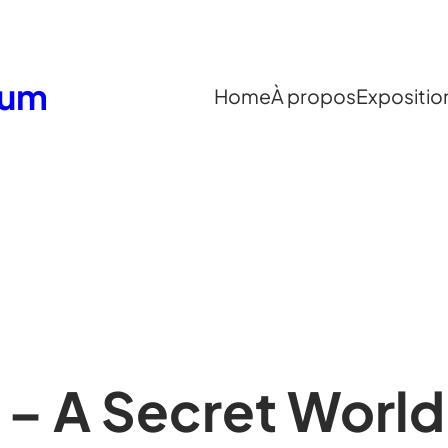
eum
Home
À propos
Expositio
 – A Secret World