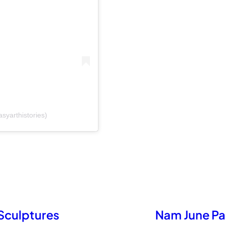
syarthistories)
 Sculptures
Nam June Pai