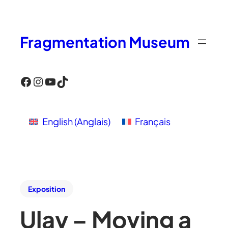
Fragmentation Museum
Facebook
Instagram
YouTube
TikTok
English
(
Anglais
)
Français
Exposition
Ulay – Moving a