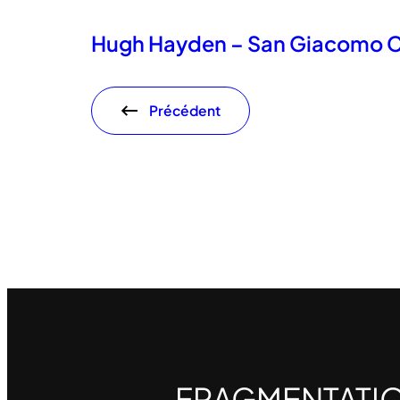
Hugh Hayden – San Giacomo 
Précédent
FRAGMENTATI