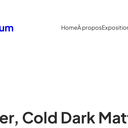
eum
Home
À propos
Expositio
er, Cold Dark Mat