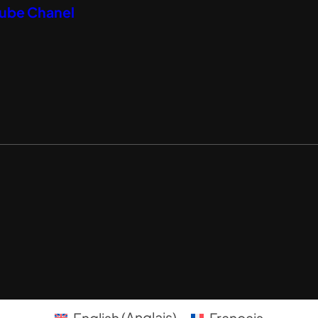
Tube Chanel
English
(
Anglais
)
Français