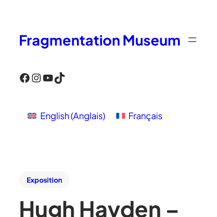
Fragmentation Museum
Facebook
Instagram
YouTube
TikTok
English
(
Anglais
)
Français
Exposition
Hugh Hayden –